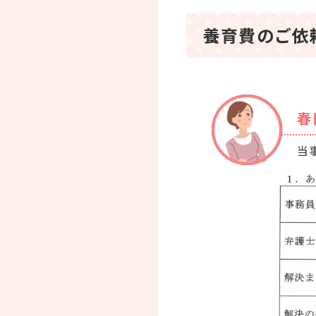
養育費のご依
春
当