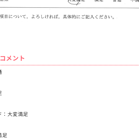
コメント
通
足
ド：大変満足
満足