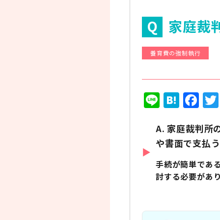
家庭裁
養育費の強制執行
Line
Hate
Fa
A. 家庭裁判
や書面で支払う
手続が簡単であ
討する必要があ