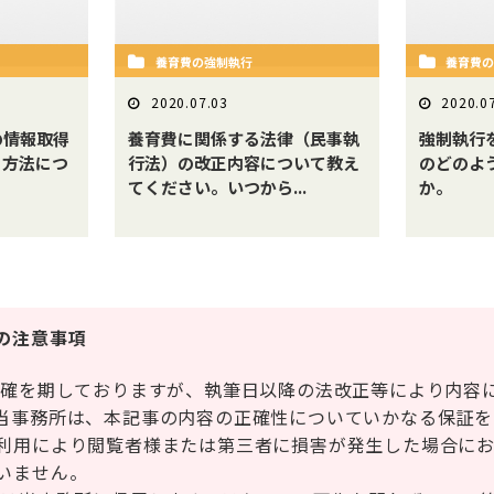
養育費の強制執行
養育費
2020.07.03
2020.0
の情報取得
養育費に関係する法律（民事執
強制執行
る方法につ
行法）の改正内容について教え
のどのよ
。
てください。いつから...
か。
の注意事項
正確を期しておりますが、執筆日以降の法改正等により内容
当事務所は、本記事の内容の正確性についていかなる保証を
利用により閲覧者様または第三者に損害が発生した場合に
いません。