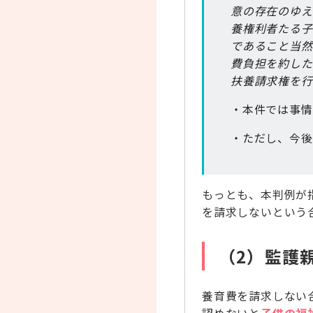
意の存在のゆえ
養権利者たる子
であること当然
費負担を約した
扶養請求権を行
・本件では事情
・ただし、今後
もっとも、本判例が
を請求しないという
（2）監護
養育費を請求しない