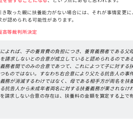
祉を害することになる
、という点にあると思われます。
引き取った親に扶養能力がない場合には、それが事情変更に
求が認められる可能性があります。
大阪高等裁判所決定
によれば、子の養育費の負担につき、養育義務者である父
を請求しないとの合意が成立していると認められるのであ
義務者間でのみの合意であつて、これによつて子に対する
つものではない。すなわち右合意により父たる抗告人の事
義務が消滅するわけではなく、母である相手方が両名を扶
る抗告人から未成年者両名に対する扶養義務が果されなけ
を請求しない合意の存在は、扶養料の金額を算定する上で