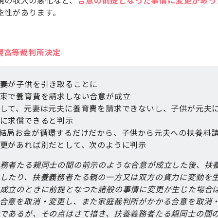
親の収入の悪化など、
合意の前提となった事情に変更があっ
能性があります。
札幌高等裁判所決定
妻が子供を引き取ることに
束で養育費を請求しない合意が成立
して、元妻は元夫に養育費を請求できないし、子供が元夫
に求償できると判示
結局お金が循環するだけだから、子供から元夫への扶養料
更があれば別だとして、次のように判示
務者たる親同士の間の前示のような合意が成立した後、扶
したり、扶養義務者たる親の一方又は双方の資力に変動を
成立のときに前提となつた諸般の事情に変更が生じた場合
合意を取消・変更し、また家庭裁判所がかかる合意を取消
であるが、その点はさて措き、扶養義務者たる親同士の間