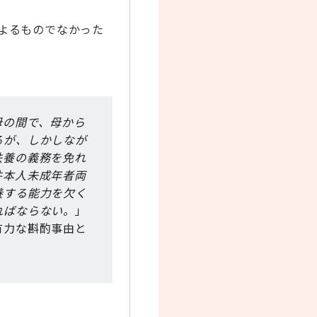
よるものでなかった
母の間で、母から
るが、しかしなが
扶養の義務を免れ
件本人未成年者両
養する能力を欠く
ればならない。
」
有力な斟酌事由と