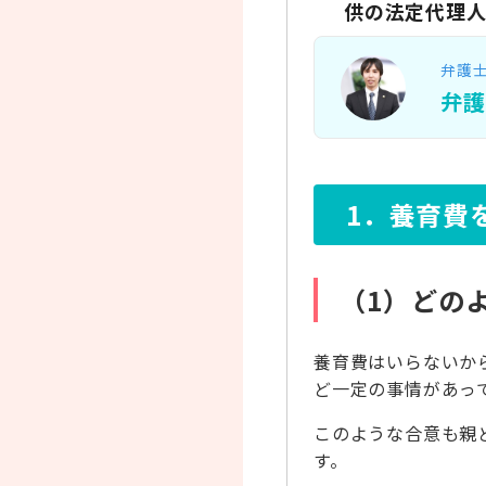
供の法定代理人
弁護
弁
1．養育費
（1）どの
養育費はいらないか
ど一定の事情があっ
このような合意も親
す。