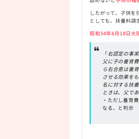
認めないと
子供の福
したがって、子供を
としても、扶養料請
昭和54年6月18日
「
右認定の事実
父に子の養育費
ら右合意は養育
させる効果をも
名に対する扶養
ときは、父であ
・ただし養育費
なる、と判示