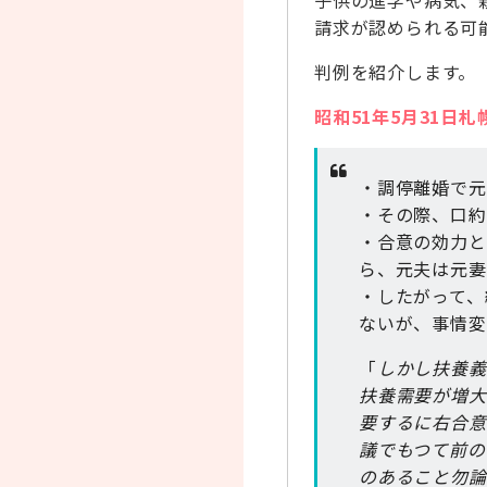
子供の進学や病気、
請求が認められる可
判例を紹介します。
昭和51年5月31日
・調停離婚で元
・その際、口約
・合意の効力と
ら、元夫は元妻
・したがって、
ないが、事情変
「
しかし扶養義
扶養需要が増大
要するに右合意
議でもつて前の
のあること勿論