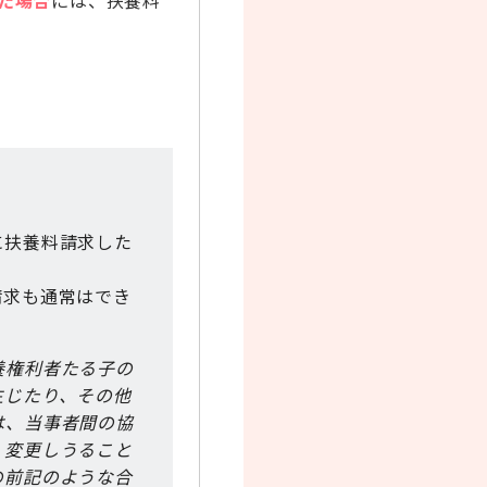
た場合
には、扶養料
に扶養料請求した
請求も通常はでき
養権利者たる子の
生じたり、その他
は、当事者間の協
・変更しうること
の前記のような合