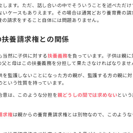
立します。ただ、話し合いの中でそういうことを述べただけ
ないケースもありえます。その場合は通常どおり養育費の請
費の請求をすること自体には問題ありません。
の扶養請求権との関係
も当然に子供に対する
扶養義務
を負っています。子供は親に
の父と母はこの扶養義務を分担して果たさなければなりませ
供を監護しないことになった方の親が、監護する方の親に対
のという性質を持っています。
合意は、このような分担を
親どうしの間では求めない
という
。
請求権
は親からの養育費請求権とは別物なので、このような