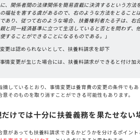
に、関係者間の法律関係を簡易直截に決済するという方法
の福祉を害する虞があるので、右のような方法をとること
であり、従つて右のような場合、扶養権利者たる子は、右
親と同一経済基準に立つて生活していると否とを問わず、
使することができることになるものである。
」
変更は認められないとして、扶養料請求を却下
事情変更が生じた場合には、扶養料請求ができると付け加
指摘しているとおり、事情変更は養育費の変更の条件でもあ
合意そのものを取り消すことができる可能性もあります。
親だけでは十分に扶養義務を果たせない
合意があっても扶養料請求できるかどうかを分けるポイント