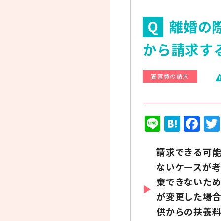
離婚の
から請求す
養育費の請求
Line
Hate
Fa
請求できる可
ないケースが考
棄できないた
が変更した場
供からの扶養