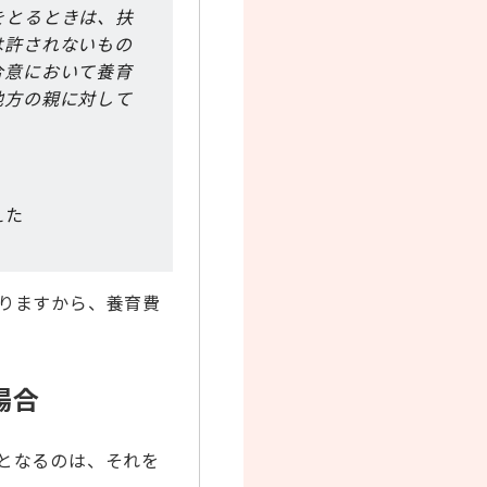
をとるときは、扶
は許されないもの
合意において養育
他方の親に対して
えた
りますから、養育費
場合
となるのは、それを