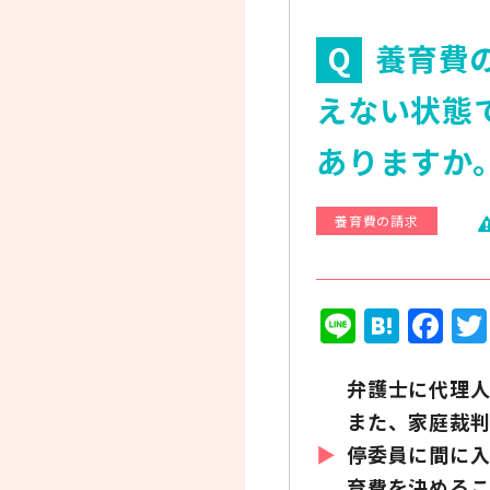
養育費
えない状態
ありますか
養育費の請求
Line
Hate
Fa
弁護士に代理人
また、家庭裁
停委員に間に入
育費を決めるこ