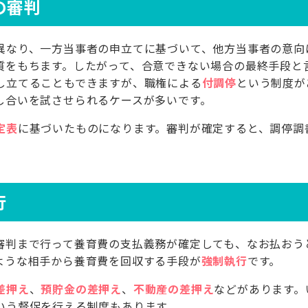
の審判
異なり、一方当事者の申立てに基づいて、他方当事者の意向
質をもちます。したがって、合意できない場合の最終手段と言
し立てることもできますが、職権による
付調停
という制度が
し合いを試させられるケースが多いです。
定表
に基づいたものになります。審判が確定すると、調停調
行
審判まで行って養育費の支払義務が確定しても、なお払おう
ような相手から養育費を回収する手段が
強制執行
です。
差押え
、
預貯金の差押え
、
不動産の差押え
などがあります。
いう督促を行える制度もあります。