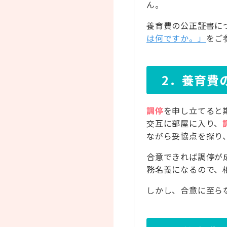
ん。
養育費の公正証書に
は何ですか。」
をご
2．養育費
調停
を申し立てると
交互に部屋に入り、
ながら妥協点を探り
合意できれば調停が
務名義になるので、
しかし、合意に至ら