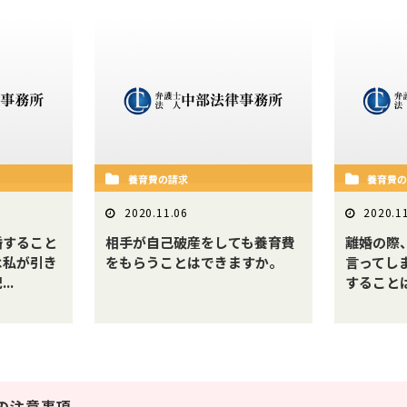
養育費の請求
養育費
2020.11.06
2020.1
婚すること
相手が自己破産をしても養育費
離婚の際
は私が引き
をもらうことはできますか。
言ってし
..
すること
の注意事項